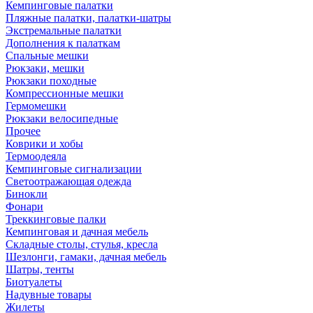
Кемпинговые палатки
Пляжные палатки, палатки-шатры
Экстремальные палатки
Дополнения к палаткам
Спальные мешки
Рюкзаки, мешки
Рюкзаки походные
Компрессионные мешки
Гермомешки
Рюкзаки велосипедные
Прочее
Коврики и хобы
Термоодеяла
Кемпинговые сигнализации
Светоотражающая одежда
Бинокли
Фонари
Треккинговые палки
Кемпинговая и дачная мебель
Складные столы, стулья, кресла
Шезлонги, гамаки, дачная мебель
Шатры, тенты
Биотуалеты
Надувные товары
Жилеты