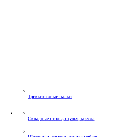
Треккинговые палки
Складные столы, стулья, кресла
Шезлонги, гамаки, дачная мебель