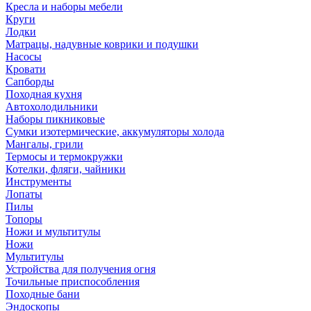
Кресла и наборы мебели
Круги
Лодки
Матрацы, надувные коврики и подушки
Насосы
Кровати
Сапборды
Походная кухня
Автохолодильники
Наборы пикниковые
Сумки изотермические, аккумуляторы холода
Мангалы, грили
Термосы и термокружки
Котелки, фляги, чайники
Инструменты
Лопаты
Пилы
Топоры
Ножи и мультитулы
Ножи
Мультитулы
Устройства для получения огня
Точильные приспособления
Походные бани
Эндоскопы