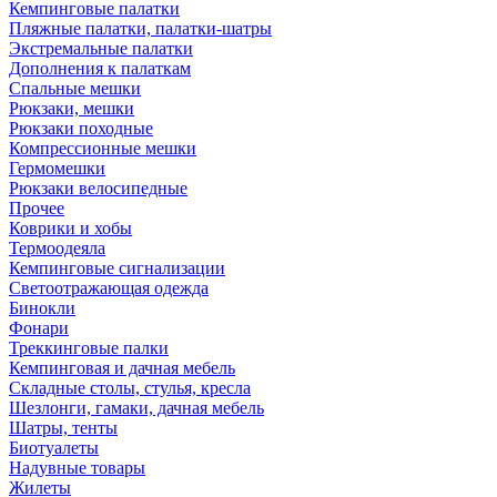
Кемпинговые палатки
Пляжные палатки, палатки-шатры
Экстремальные палатки
Дополнения к палаткам
Спальные мешки
Рюкзаки, мешки
Рюкзаки походные
Компрессионные мешки
Гермомешки
Рюкзаки велосипедные
Прочее
Коврики и хобы
Термоодеяла
Кемпинговые сигнализации
Светоотражающая одежда
Бинокли
Фонари
Треккинговые палки
Кемпинговая и дачная мебель
Складные столы, стулья, кресла
Шезлонги, гамаки, дачная мебель
Шатры, тенты
Биотуалеты
Надувные товары
Жилеты