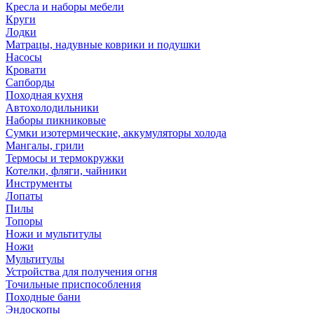
Кресла и наборы мебели
Круги
Лодки
Матрацы, надувные коврики и подушки
Насосы
Кровати
Сапборды
Походная кухня
Автохолодильники
Наборы пикниковые
Сумки изотермические, аккумуляторы холода
Мангалы, грили
Термосы и термокружки
Котелки, фляги, чайники
Инструменты
Лопаты
Пилы
Топоры
Ножи и мультитулы
Ножи
Мультитулы
Устройства для получения огня
Точильные приспособления
Походные бани
Эндоскопы