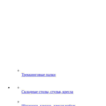
Треккинговые палки
Складные столы, стулья, кресла
Шезлонги, гамаки, дачная мебель