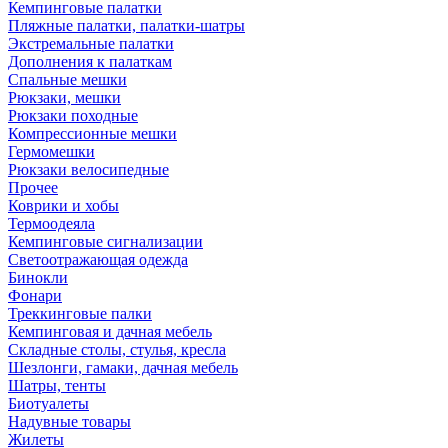
Кемпинговые палатки
Пляжные палатки, палатки-шатры
Экстремальные палатки
Дополнения к палаткам
Спальные мешки
Рюкзаки, мешки
Рюкзаки походные
Компрессионные мешки
Гермомешки
Рюкзаки велосипедные
Прочее
Коврики и хобы
Термоодеяла
Кемпинговые сигнализации
Светоотражающая одежда
Бинокли
Фонари
Треккинговые палки
Кемпинговая и дачная мебель
Складные столы, стулья, кресла
Шезлонги, гамаки, дачная мебель
Шатры, тенты
Биотуалеты
Надувные товары
Жилеты