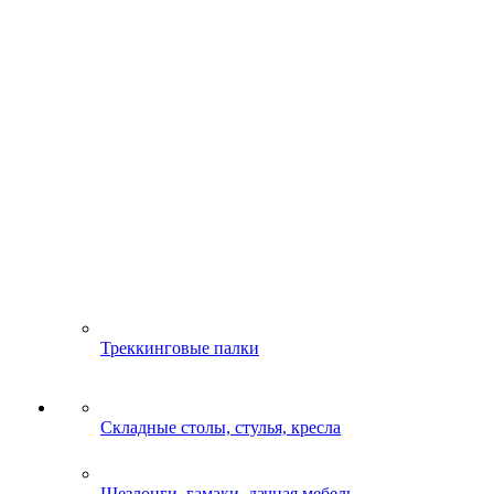
Треккинговые палки
Складные столы, стулья, кресла
Шезлонги, гамаки, дачная мебель