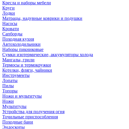
Кресла и наборы мебели
Круги
Лодки
Матрацы, надувные коврики и подушки
Насосы
Кровати
Сапборды
Походная кухня
Автохолодильники
Наборы пикниковые
Сумки изотермические, аккумуляторы холода
Мангалы, грили
Термосы и термокружки
Котелки, фляги, чайники
Инструменты
Лопаты
Пилы
Топоры
Ножи и мультитулы
Ножи
Мультитулы
Устройства для получения огня
Точильные приспособления
Походные бани
Эндоскопы