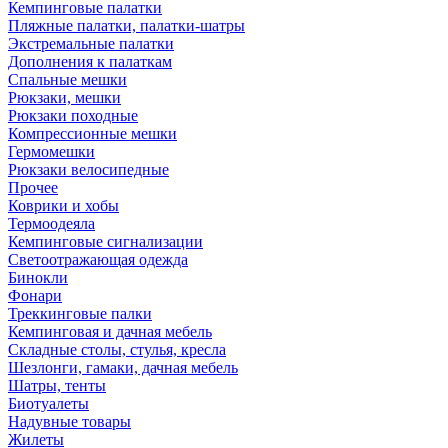
Кемпинговые палатки
Пляжные палатки, палатки-шатры
Экстремальные палатки
Дополнения к палаткам
Спальные мешки
Рюкзаки, мешки
Рюкзаки походные
Компрессионные мешки
Гермомешки
Рюкзаки велосипедные
Прочее
Коврики и хобы
Термоодеяла
Кемпинговые сигнализации
Светоотражающая одежда
Бинокли
Фонари
Треккинговые палки
Кемпинговая и дачная мебель
Складные столы, стулья, кресла
Шезлонги, гамаки, дачная мебель
Шатры, тенты
Биотуалеты
Надувные товары
Жилеты