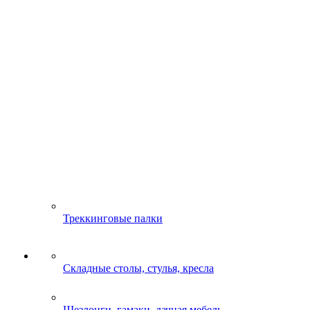
Треккинговые палки
Складные столы, стулья, кресла
Шезлонги, гамаки, дачная мебель