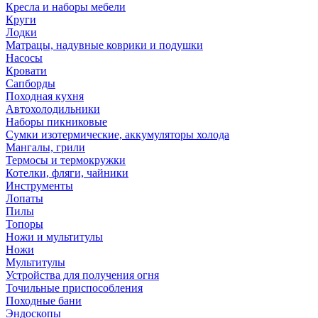
Кресла и наборы мебели
Круги
Лодки
Матрацы, надувные коврики и подушки
Насосы
Кровати
Сапборды
Походная кухня
Автохолодильники
Наборы пикниковые
Сумки изотермические, аккумуляторы холода
Мангалы, грили
Термосы и термокружки
Котелки, фляги, чайники
Инструменты
Лопаты
Пилы
Топоры
Ножи и мультитулы
Ножи
Мультитулы
Устройства для получения огня
Точильные приспособления
Походные бани
Эндоскопы