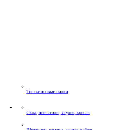
Треккинговые палки
Складные столы, стулья, кресла
Шезлонги, гамаки, дачная мебель