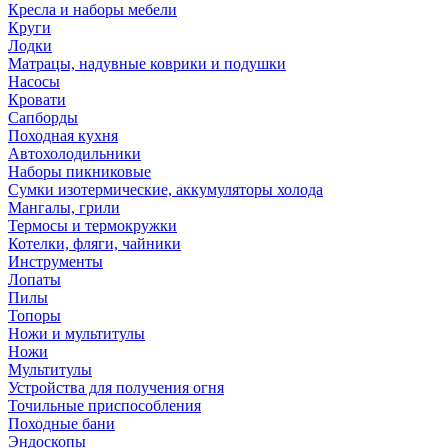
Кресла и наборы мебели
Круги
Лодки
Матрацы, надувные коврики и подушки
Насосы
Кровати
Сапборды
Походная кухня
Автохолодильники
Наборы пикниковые
Сумки изотермические, аккумуляторы холода
Мангалы, грили
Термосы и термокружки
Котелки, фляги, чайники
Инструменты
Лопаты
Пилы
Топоры
Ножи и мультитулы
Ножи
Мультитулы
Устройства для получения огня
Точильные приспособления
Походные бани
Эндоскопы