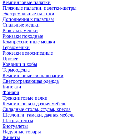
Кемпинговые палатки
Пляжные палатки, палатки-шатры
Экстремальные палатки
Дополнения к палаткам
Спальные мешки
Рюкзаки, мешки
Рюкзаки походные
Компрессионные мешки
Гермомешки
Рюкзаки велосипедные
Прочее
Коврики и хобы
Термоодеяла
Кемпинговые сигнализации
Светоотражающая одежда
Бинокли
Фонари
Треккинговые палки
Кемпинговая и дачная мебель
Складные столы, стулья, кресла
Шезлонги, гамаки, дачная мебель
Шатры, тенты
Биотуалеты
Надувные товары
Жилеты