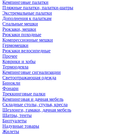
Кемпинговые палатки
Пляжные палатки, палатки-шатры
Экстремальные палатки
Дополнения к палаткам
Спальные мешки
Рюкзаки, мешки
Рюкзаки походные
Компрессионные мешки
Гермомешки
Рюкзаки велосипедные
Прочее
Коврики и хобы
Термоодеяла
Кемпинговые сигнализации
Светоотражающая одежда
Бинокли
Фонари
Треккинговые палки
Кемпинговая и дачная мебель
Складные столы, стулья, кресла
Шезлонги, гамаки, дачная мебель
Шатры, тенты
Биотуалеты
Надувные товары
Жилеты