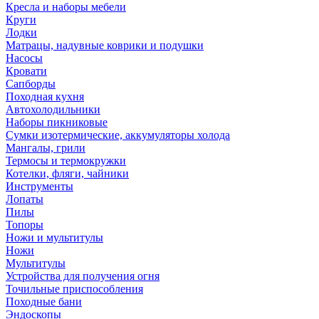
Кресла и наборы мебели
Круги
Лодки
Матрацы, надувные коврики и подушки
Насосы
Кровати
Сапборды
Походная кухня
Автохолодильники
Наборы пикниковые
Сумки изотермические, аккумуляторы холода
Мангалы, грили
Термосы и термокружки
Котелки, фляги, чайники
Инструменты
Лопаты
Пилы
Топоры
Ножи и мультитулы
Ножи
Мультитулы
Устройства для получения огня
Точильные приспособления
Походные бани
Эндоскопы