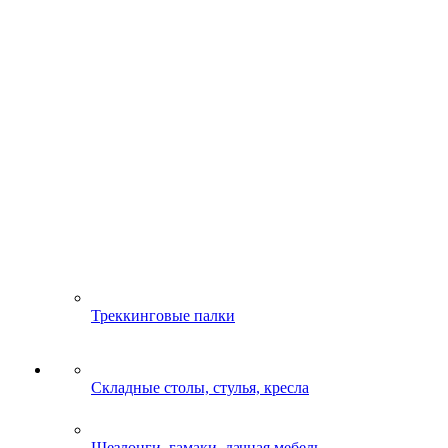
Треккинговые палки
Складные столы, стулья, кресла
Шезлонги, гамаки, дачная мебель