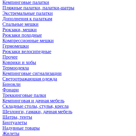
Кемпинговые палатки
Пляжные палатки, палатки-шатры
Экстремальные палатки
Дополнения к палаткам
Спальные мешки
Рюкзаки, мешки
Рюкзаки походные
Компрессионные мешки
Гермомешки
Рюкзаки велосипедные
Прочее
Коврики и хобы
Термоодеяла
Кемпинговые сигнализации
Светоотражающая одежда
Бинокли
Фонари
Треккинговые палки
Кемпинговая и дачная мебель
Складные столы, стулья, кресла
Шезлонги, гамаки, дачная мебель
Шатры, тенты
Биотуалеты
Надувные товары
Жилеты