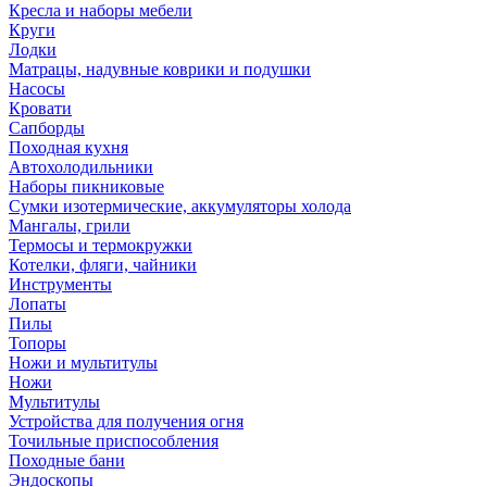
Кресла и наборы мебели
Круги
Лодки
Матрацы, надувные коврики и подушки
Насосы
Кровати
Сапборды
Походная кухня
Автохолодильники
Наборы пикниковые
Сумки изотермические, аккумуляторы холода
Мангалы, грили
Термосы и термокружки
Котелки, фляги, чайники
Инструменты
Лопаты
Пилы
Топоры
Ножи и мультитулы
Ножи
Мультитулы
Устройства для получения огня
Точильные приспособления
Походные бани
Эндоскопы