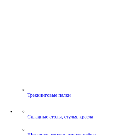
Треккинговые палки
Складные столы, стулья, кресла
Шезлонги, гамаки, дачная мебель