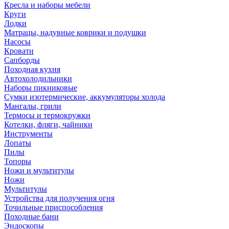
Кресла и наборы мебели
Круги
Лодки
Матрацы, надувные коврики и подушки
Насосы
Кровати
Сапборды
Походная кухня
Автохолодильники
Наборы пикниковые
Сумки изотермические, аккумуляторы холода
Мангалы, грили
Термосы и термокружки
Котелки, фляги, чайники
Инструменты
Лопаты
Пилы
Топоры
Ножи и мультитулы
Ножи
Мультитулы
Устройства для получения огня
Точильные приспособления
Походные бани
Эндоскопы