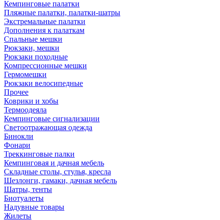
Кемпинговые палатки
Пляжные палатки, палатки-шатры
Экстремальные палатки
Дополнения к палаткам
Спальные мешки
Рюкзаки, мешки
Рюкзаки походные
Компрессионные мешки
Гермомешки
Рюкзаки велосипедные
Прочее
Коврики и хобы
Термоодеяла
Кемпинговые сигнализации
Светоотражающая одежда
Бинокли
Фонари
Треккинговые палки
Кемпинговая и дачная мебель
Складные столы, стулья, кресла
Шезлонги, гамаки, дачная мебель
Шатры, тенты
Биотуалеты
Надувные товары
Жилеты