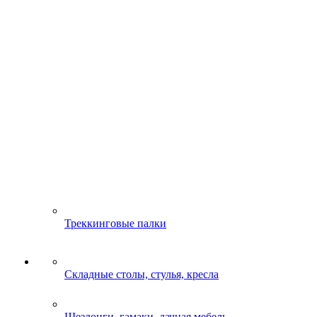
Треккинговые палки
Складные столы, стулья, кресла
Шезлонги, гамаки, дачная мебель