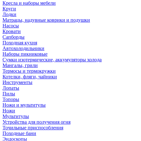
Кресла и наборы мебели
Круги
Лодки
Матрацы, надувные коврики и подушки
Насосы
Кровати
Сапборды
Походная кухня
Автохолодильники
Наборы пикниковые
Сумки изотермические, аккумуляторы холода
Мангалы, грили
Термосы и термокружки
Котелки, фляги, чайники
Инструменты
Лопаты
Пилы
Топоры
Ножи и мультитулы
Ножи
Мультитулы
Устройства для получения огня
Точильные приспособления
Походные бани
Эндоскопы