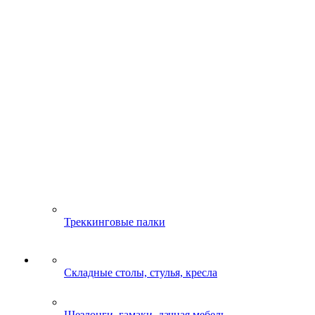
Треккинговые палки
Складные столы, стулья, кресла
Шезлонги, гамаки, дачная мебель