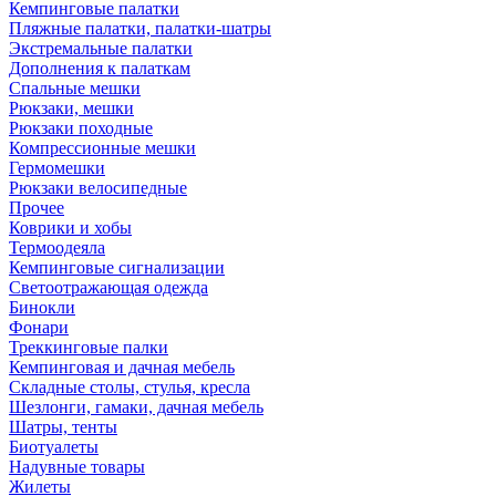
Кемпинговые палатки
Пляжные палатки, палатки-шатры
Экстремальные палатки
Дополнения к палаткам
Спальные мешки
Рюкзаки, мешки
Рюкзаки походные
Компрессионные мешки
Гермомешки
Рюкзаки велосипедные
Прочее
Коврики и хобы
Термоодеяла
Кемпинговые сигнализации
Светоотражающая одежда
Бинокли
Фонари
Треккинговые палки
Кемпинговая и дачная мебель
Складные столы, стулья, кресла
Шезлонги, гамаки, дачная мебель
Шатры, тенты
Биотуалеты
Надувные товары
Жилеты