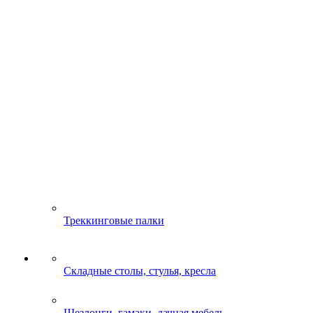
Треккинговые палки
Складные столы, стулья, кресла
Шезлонги, гамаки, дачная мебель