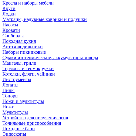
Кресла и наборы мебели
Круги
Лодки
Матрацы, надувные коврики и подушки
Насосы
Кровати
Сапборды
Походная кухня
Автохолодильники
Наборы пикниковые
Сумки изотермические, аккумуляторы холода
Мангалы, грили
Термосы и термокружки
Котелки, фляги, чайники
Инструменты
Лопаты
Пилы
Топоры
Ножи и мультитулы
Ножи
Мультитулы
Устройства для получения огня
Точильные приспособления
Походные бани
Эндоскопы