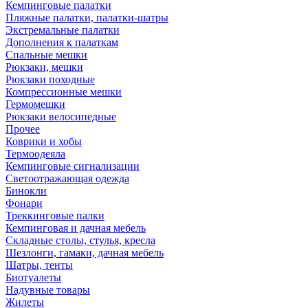
Кемпинговые палатки
Пляжные палатки, палатки-шатры
Экстремальные палатки
Дополнения к палаткам
Спальные мешки
Рюкзаки, мешки
Рюкзаки походные
Компрессионные мешки
Гермомешки
Рюкзаки велосипедные
Прочее
Коврики и хобы
Термоодеяла
Кемпинговые сигнализации
Светоотражающая одежда
Бинокли
Фонари
Треккинговые палки
Кемпинговая и дачная мебель
Складные столы, стулья, кресла
Шезлонги, гамаки, дачная мебель
Шатры, тенты
Биотуалеты
Надувные товары
Жилеты