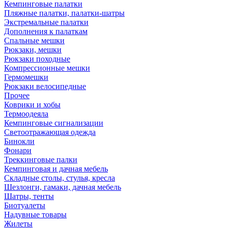
Кемпинговые палатки
Пляжные палатки, палатки-шатры
Экстремальные палатки
Дополнения к палаткам
Спальные мешки
Рюкзаки, мешки
Рюкзаки походные
Компрессионные мешки
Гермомешки
Рюкзаки велосипедные
Прочее
Коврики и хобы
Термоодеяла
Кемпинговые сигнализации
Светоотражающая одежда
Бинокли
Фонари
Треккинговые палки
Кемпинговая и дачная мебель
Складные столы, стулья, кресла
Шезлонги, гамаки, дачная мебель
Шатры, тенты
Биотуалеты
Надувные товары
Жилеты