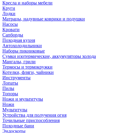
Кресла и наборы мебели
Круги
Лодки
Матрацы, надувные коврики и подушки
Насосы
Кровати
Сапборды
Походная кухня
Автохолодильники
Наборы пикниковые
Сумки изотермические, аккумуляторы холода
Мангалы, грили
Термосы и термокружки
Котелки, фляги, чайники
Инструменты
Лопаты
Пилы
Топоры
Ножи и мультитулы
Ножи
Мультитулы
Устройства для получения огня
Точильные приспособления
Походные бани
Эндоскопы