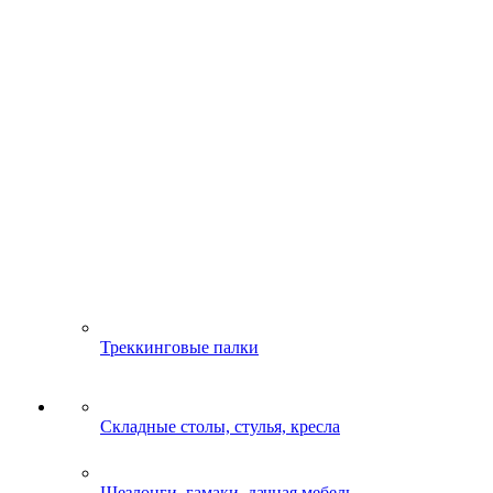
Треккинговые палки
Складные столы, стулья, кресла
Шезлонги, гамаки, дачная мебель