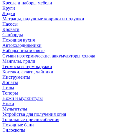
Кресла и наборы мебели
Круги
Лодки
Матрацы, надувные коврики и подушки
Насосы
Кровати
Сапборды
Походная кухня
Автохолодильники
Наборы пикниковые
Сумки изотермические, аккумуляторы холода
Мангалы, грили
Термосы и термокружки
Котелки, фляги, чайники
Инструменты
Лопаты
Пилы
Топоры
Ножи и мультитулы
Ножи
Мультитулы
Устройства для получения огня
Точильные приспособления
Походные бани
Эндоскопы