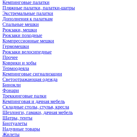
Кемпинговые палатки
Пляжные палатки, палатки-шатры
Экстремальные палатки
Дополнения к палаткам
Спальные мешки
Рюкзаки, мешки
Рюкзаки походные
Компрессионные мешки
Гермомешки
Рюкзаки велосипедные
Прочее
Коврики и хобы
Термоодеяла
Кемпинговые сигнализации
Светоотражающая одежда
Бинокли
Фонари
Треккинговые палки
Кемпинговая и дачная мебель
Складные столы, стулья, кресла
Шезлонги, гамаки, дачная мебель
Шатры, тенты
Биотуалеты
Надувные товары
Жилеты