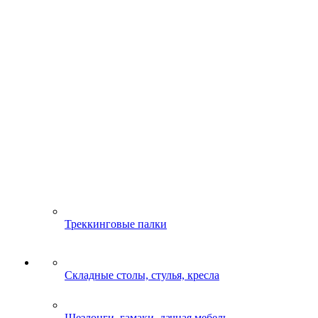
Треккинговые палки
Складные столы, стулья, кресла
Шезлонги, гамаки, дачная мебель