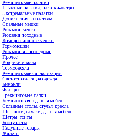
Кемпинговые палатки
Пляжные палатки, палатки-шатры
Экстремальные палатки
Дополнения к палаткам
Спальные мешки
Рюкзаки, мешки
Рюкзаки походные
Компрессионные мешки
Гермомешки
Рюкзаки велосипедные
Прочее
Коврики и хобы
Термоодеяла
Кемпинговые сигнализации
Светоотражающая одежда
Бинокли
Фонари
Треккинговые палки
Кемпинговая и дачная мебель
Складные столы, стулья, кресла
Шезлонги, гамаки, дачная мебель
Шатры, тенты
Биотуалеты
Надувные товары
Жилеты