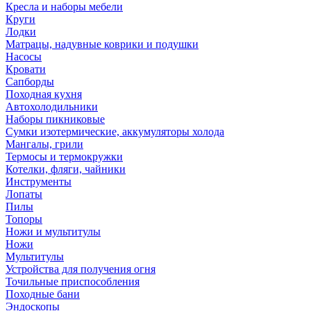
Кресла и наборы мебели
Круги
Лодки
Матрацы, надувные коврики и подушки
Насосы
Кровати
Сапборды
Походная кухня
Автохолодильники
Наборы пикниковые
Сумки изотермические, аккумуляторы холода
Мангалы, грили
Термосы и термокружки
Котелки, фляги, чайники
Инструменты
Лопаты
Пилы
Топоры
Ножи и мультитулы
Ножи
Мультитулы
Устройства для получения огня
Точильные приспособления
Походные бани
Эндоскопы