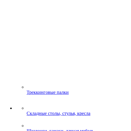
Треккинговые палки
Складные столы, стулья, кресла
Шезлонги, гамаки, дачная мебель