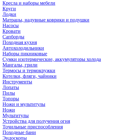
Кресла и наборы мебели
Круги
Лодки
Матрацы, надувные коврики и подушки
Насосы
Кровати
Сапборды
Походная кухня
Автохолодильники
Наборы пикниковые
Сумки изотермические, аккумуляторы холода
Мангалы, грили
Термосы и термокружки
Котелки, фляги, чайники
Инструменты
Лопаты
Пилы
Топоры
Ножи и мультитулы
Ножи
Мультитулы
Устройства для получения огня
Точильные приспособления
Походные бани
Эндоскопы