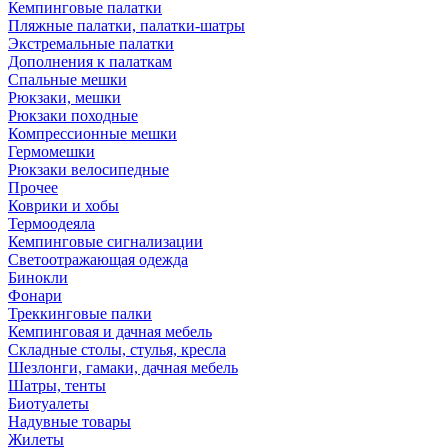
Кемпинговые палатки
Пляжные палатки, палатки-шатры
Экстремальные палатки
Дополнения к палаткам
Спальные мешки
Рюкзаки, мешки
Рюкзаки походные
Компрессионные мешки
Гермомешки
Рюкзаки велосипедные
Прочее
Коврики и хобы
Термоодеяла
Кемпинговые сигнализации
Светоотражающая одежда
Бинокли
Фонари
Треккинговые палки
Кемпинговая и дачная мебель
Складные столы, стулья, кресла
Шезлонги, гамаки, дачная мебель
Шатры, тенты
Биотуалеты
Надувные товары
Жилеты