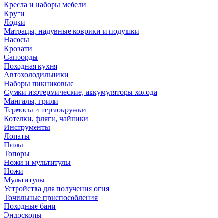
Кресла и наборы мебели
Круги
Лодки
Матрацы, надувные коврики и подушки
Насосы
Кровати
Сапборды
Походная кухня
Автохолодильники
Наборы пикниковые
Сумки изотермические, аккумуляторы холода
Мангалы, грили
Термосы и термокружки
Котелки, фляги, чайники
Инструменты
Лопаты
Пилы
Топоры
Ножи и мультитулы
Ножи
Мультитулы
Устройства для получения огня
Точильные приспособления
Походные бани
Эндоскопы