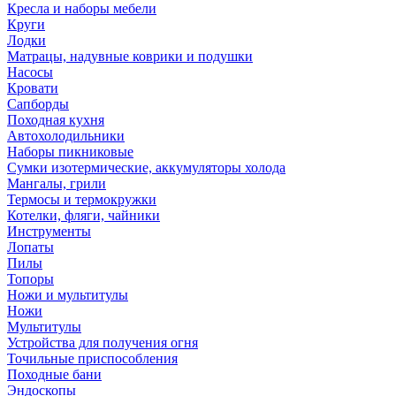
Кресла и наборы мебели
Круги
Лодки
Матрацы, надувные коврики и подушки
Насосы
Кровати
Сапборды
Походная кухня
Автохолодильники
Наборы пикниковые
Сумки изотермические, аккумуляторы холода
Мангалы, грили
Термосы и термокружки
Котелки, фляги, чайники
Инструменты
Лопаты
Пилы
Топоры
Ножи и мультитулы
Ножи
Мультитулы
Устройства для получения огня
Точильные приспособления
Походные бани
Эндоскопы