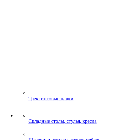
Треккинговые палки
Складные столы, стулья, кресла
Шезлонги, гамаки, дачная мебель