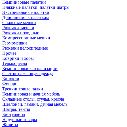
Кемпинговые палатки
Пляжные палатки, палатки-шатры
Экстремальные палатки
Дополнения к палаткам
Спальные мешки
Рюкзаки, мешки
Рюкзаки походные
Компрессионные мешки
Гермомешки
Рюкзаки велосипедные
Прочее
Коврики и хобы
Термоодеяла
Кемпинговые сигнализации
Светоотражающая одежда
Бинокли
Фонари
Треккинговые палки
Кемпинговая и дачная мебель
Складные столы, стулья, кресла
Шезлонги, гамаки, дачная мебель
Шатры, тенты
Биотуалеты
Надувные товары
Жилеты