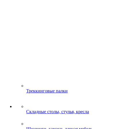
Треккинговые палки
Складные столы, стулья, кресла
Шезлонги, гамаки, дачная мебель