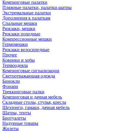
Кемпинговые палатки
Пляжные палатки, палатки-шатры
Экстремальные палатки
Дополнения к палаткам
Спальные мешки
Рюкзаки, мешки
Рюкзаки походные
Компрессионные мешки
Гермомешки
Рюкзаки велосипедные
Прочее
Коврики и хобы
Термоодеяла
Кемпинговые сигнализации
Светоотражающая одежда
Бинокли
Фонари
Треккинговые палки
Кемпинговая и дачная мебель
Складные столы, стулья, кресла
Шезлонги, гамаки, дачная мебель
Шатры, тенты
Биотуалеты
Надувные товары
Жилеты