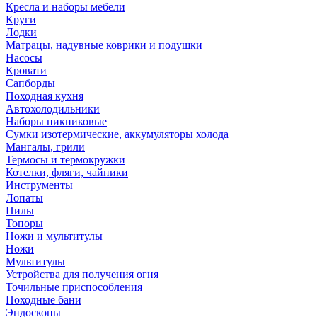
Кресла и наборы мебели
Круги
Лодки
Матрацы, надувные коврики и подушки
Насосы
Кровати
Сапборды
Походная кухня
Автохолодильники
Наборы пикниковые
Сумки изотермические, аккумуляторы холода
Мангалы, грили
Термосы и термокружки
Котелки, фляги, чайники
Инструменты
Лопаты
Пилы
Топоры
Ножи и мультитулы
Ножи
Мультитулы
Устройства для получения огня
Точильные приспособления
Походные бани
Эндоскопы