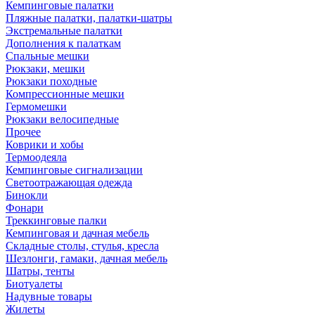
Кемпинговые палатки
Пляжные палатки, палатки-шатры
Экстремальные палатки
Дополнения к палаткам
Спальные мешки
Рюкзаки, мешки
Рюкзаки походные
Компрессионные мешки
Гермомешки
Рюкзаки велосипедные
Прочее
Коврики и хобы
Термоодеяла
Кемпинговые сигнализации
Светоотражающая одежда
Бинокли
Фонари
Треккинговые палки
Кемпинговая и дачная мебель
Складные столы, стулья, кресла
Шезлонги, гамаки, дачная мебель
Шатры, тенты
Биотуалеты
Надувные товары
Жилеты