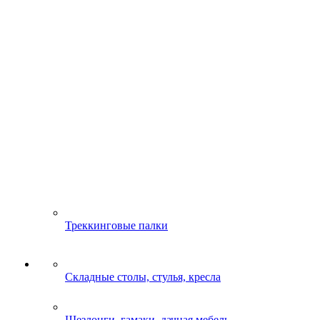
Треккинговые палки
Складные столы, стулья, кресла
Шезлонги, гамаки, дачная мебель