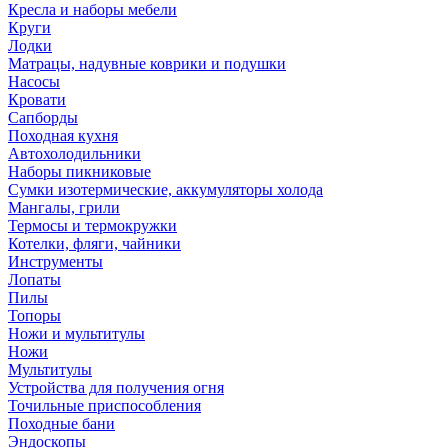
Кресла и наборы мебели
Круги
Лодки
Матрацы, надувные коврики и подушки
Насосы
Кровати
Сапборды
Походная кухня
Автохолодильники
Наборы пикниковые
Сумки изотермические, аккумуляторы холода
Мангалы, грили
Термосы и термокружки
Котелки, фляги, чайники
Инструменты
Лопаты
Пилы
Топоры
Ножи и мультитулы
Ножи
Мультитулы
Устройства для получения огня
Точильные приспособления
Походные бани
Эндоскопы