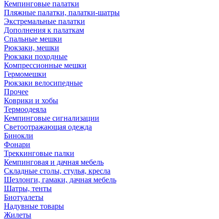
Кемпинговые палатки
Пляжные палатки, палатки-шатры
Экстремальные палатки
Дополнения к палаткам
Спальные мешки
Рюкзаки, мешки
Рюкзаки походные
Компрессионные мешки
Гермомешки
Рюкзаки велосипедные
Прочее
Коврики и хобы
Термоодеяла
Кемпинговые сигнализации
Светоотражающая одежда
Бинокли
Фонари
Треккинговые палки
Кемпинговая и дачная мебель
Складные столы, стулья, кресла
Шезлонги, гамаки, дачная мебель
Шатры, тенты
Биотуалеты
Надувные товары
Жилеты