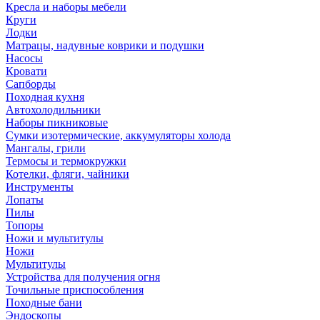
Кресла и наборы мебели
Круги
Лодки
Матрацы, надувные коврики и подушки
Насосы
Кровати
Сапборды
Походная кухня
Автохолодильники
Наборы пикниковые
Сумки изотермические, аккумуляторы холода
Мангалы, грили
Термосы и термокружки
Котелки, фляги, чайники
Инструменты
Лопаты
Пилы
Топоры
Ножи и мультитулы
Ножи
Мультитулы
Устройства для получения огня
Точильные приспособления
Походные бани
Эндоскопы