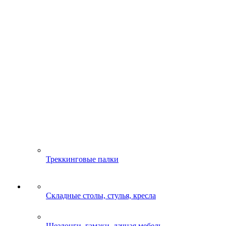
Треккинговые палки
Складные столы, стулья, кресла
Шезлонги, гамаки, дачная мебель