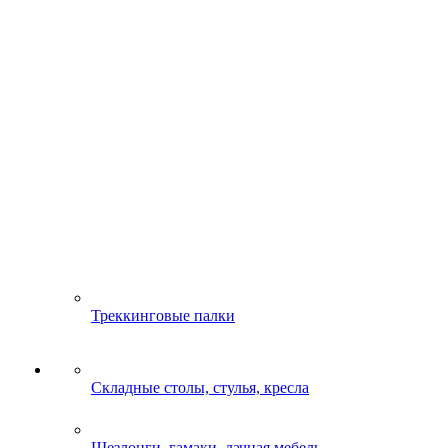
Треккинговые палки
Складные столы, стулья, кресла
Шезлонги, гамаки, дачная мебель