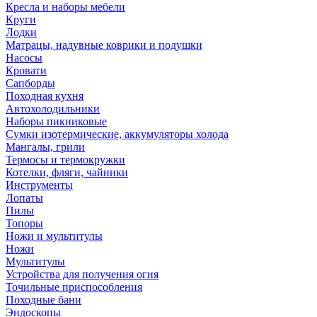
Кресла и наборы мебели
Круги
Лодки
Матрацы, надувные коврики и подушки
Насосы
Кровати
Сапборды
Походная кухня
Автохолодильники
Наборы пикниковые
Сумки изотермические, аккумуляторы холода
Мангалы, грили
Термосы и термокружки
Котелки, фляги, чайники
Инструменты
Лопаты
Пилы
Топоры
Ножи и мультитулы
Ножи
Мультитулы
Устройства для получения огня
Точильные приспособления
Походные бани
Эндоскопы