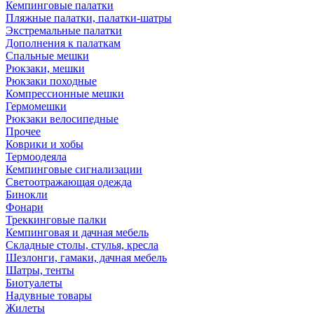
Кемпинговые палатки
Пляжные палатки, палатки-шатры
Экстремальные палатки
Дополнения к палаткам
Спальные мешки
Рюкзаки, мешки
Рюкзаки походные
Компрессионные мешки
Гермомешки
Рюкзаки велосипедные
Прочее
Коврики и хобы
Термоодеяла
Кемпинговые сигнализации
Светоотражающая одежда
Бинокли
Фонари
Треккинговые палки
Кемпинговая и дачная мебель
Складные столы, стулья, кресла
Шезлонги, гамаки, дачная мебель
Шатры, тенты
Биотуалеты
Надувные товары
Жилеты