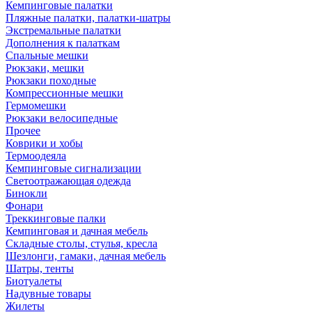
Кемпинговые палатки
Пляжные палатки, палатки-шатры
Экстремальные палатки
Дополнения к палаткам
Спальные мешки
Рюкзаки, мешки
Рюкзаки походные
Компрессионные мешки
Гермомешки
Рюкзаки велосипедные
Прочее
Коврики и хобы
Термоодеяла
Кемпинговые сигнализации
Светоотражающая одежда
Бинокли
Фонари
Треккинговые палки
Кемпинговая и дачная мебель
Складные столы, стулья, кресла
Шезлонги, гамаки, дачная мебель
Шатры, тенты
Биотуалеты
Надувные товары
Жилеты