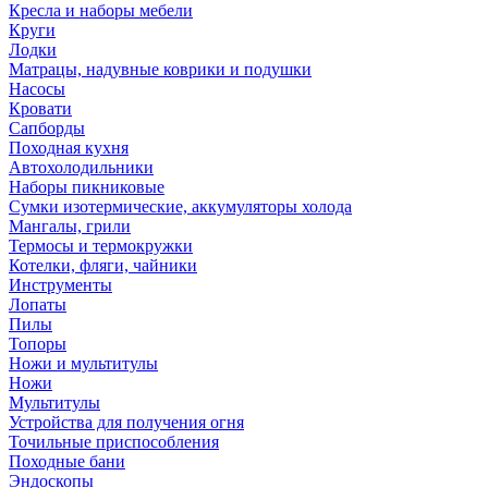
Кресла и наборы мебели
Круги
Лодки
Матрацы, надувные коврики и подушки
Насосы
Кровати
Сапборды
Походная кухня
Автохолодильники
Наборы пикниковые
Сумки изотермические, аккумуляторы холода
Мангалы, грили
Термосы и термокружки
Котелки, фляги, чайники
Инструменты
Лопаты
Пилы
Топоры
Ножи и мультитулы
Ножи
Мультитулы
Устройства для получения огня
Точильные приспособления
Походные бани
Эндоскопы