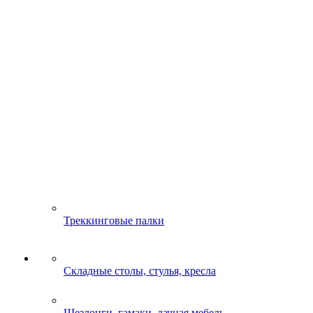
Треккинговые палки
Складные столы, стулья, кресла
Шезлонги, гамаки, дачная мебель