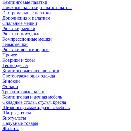
Кемпинговые палатки
Пляжные палатки, палатки-шатры
Экстремальные палатки
Дополнения к палаткам
Спальные мешки
Рюкзаки, мешки
Рюкзаки походные
Компрессионные мешки
Гермомешки
Рюкзаки велосипедные
Прочее
Коврики и хобы
Термоодеяла
Кемпинговые сигнализации
Светоотражающая одежда
Бинокли
Фонари
Треккинговые палки
Кемпинговая и дачная мебель
Складные столы, стулья, кресла
Шезлонги, гамаки, дачная мебель
Шатры, тенты
Биотуалеты
Надувные товары
Жилеты