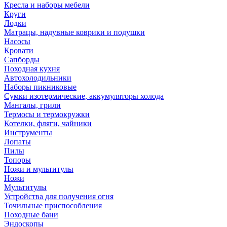
Кресла и наборы мебели
Круги
Лодки
Матрацы, надувные коврики и подушки
Насосы
Кровати
Сапборды
Походная кухня
Автохолодильники
Наборы пикниковые
Сумки изотермические, аккумуляторы холода
Мангалы, грили
Термосы и термокружки
Котелки, фляги, чайники
Инструменты
Лопаты
Пилы
Топоры
Ножи и мультитулы
Ножи
Мультитулы
Устройства для получения огня
Точильные приспособления
Походные бани
Эндоскопы