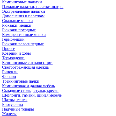
Кемпинговые палатки
Пляжные палатки, палатки-шатры
Экстремальные палатки
Дополнения к палаткам
Спальные мешки
Рюкзаки, мешки
Рюкзаки походные
Компрессионные мешки
Гермомешки
Рюкзаки велосипедные
Прочее
Коврики и хобы
Термоодеяла
Кемпинговые сигнализации
Светоотражающая одежда
Бинокли
Фонари
Треккинговые палки
Кемпинговая и дачная мебель
Складные столы, стулья, кресла
Шезлонги, гамаки, дачная мебель
Шатры, тенты
Биотуалеты
Надувные товары
Жилеты