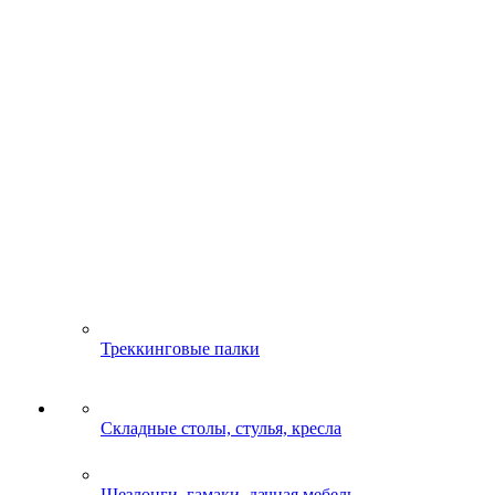
Треккинговые палки
Складные столы, стулья, кресла
Шезлонги, гамаки, дачная мебель