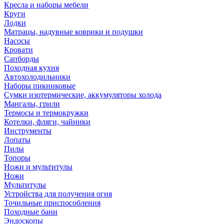
Кресла и наборы мебели
Круги
Лодки
Матрацы, надувные коврики и подушки
Насосы
Кровати
Сапборды
Походная кухня
Автохолодильники
Наборы пикниковые
Сумки изотермические, аккумуляторы холода
Мангалы, грили
Термосы и термокружки
Котелки, фляги, чайники
Инструменты
Лопаты
Пилы
Топоры
Ножи и мультитулы
Ножи
Мультитулы
Устройства для получения огня
Точильные приспособления
Походные бани
Эндоскопы