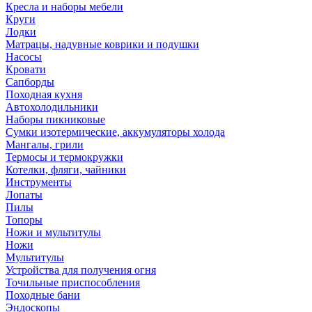
Кресла и наборы мебели
Круги
Лодки
Матрацы, надувные коврики и подушки
Насосы
Кровати
Сапборды
Походная кухня
Автохолодильники
Наборы пикниковые
Сумки изотермические, аккумуляторы холода
Мангалы, грили
Термосы и термокружки
Котелки, фляги, чайники
Инструменты
Лопаты
Пилы
Топоры
Ножи и мультитулы
Ножи
Мультитулы
Устройства для получения огня
Точильные приспособления
Походные бани
Эндоскопы