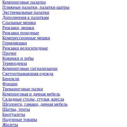
Кемпинговые палатки
Пляжные палатки, палатки-шатры
Экстремальные палатки
Дополнения к палаткам
Спальные мешки
Рюкзаки, мешки
Рюкзаки походные
Компрессионные мешки
Гермомешки
Рюкзаки велосипедные
Прочее
Коврики и хобы
Термоодеяла
Кемпинговые сигнализации
Светоотражающая одежда
Бинокли
Фонари
Треккинговые палки
Кемпинговая и дачная мебель
Складные столы, стулья, кресла
Шезлонги, гамаки, дачная мебель
Шатры, тенты
Биотуалеты
Надувные товары
Жилеты