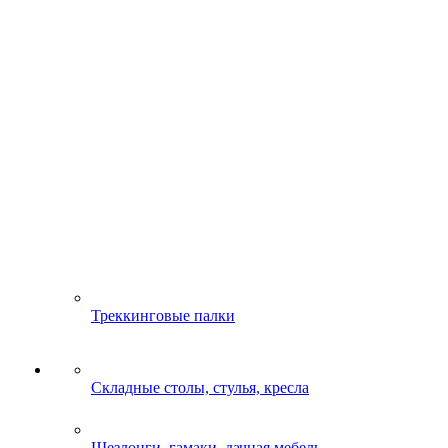
Треккинговые палки
Складные столы, стулья, кресла
Шезлонги, гамаки, дачная мебель